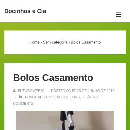
↓
Docinhos e Cia
Ir
ME
para
Main
o
Navigation
Conteúdo
Home
›
Sem categoria
›
Bolos Casamento
Principal
Bolos Casamento
FUTUROWEB30
POSTED ON
23 DE JUNHO DE 2016
PUBLICADO EM
SEM CATEGORIA
NO
COMMENTS