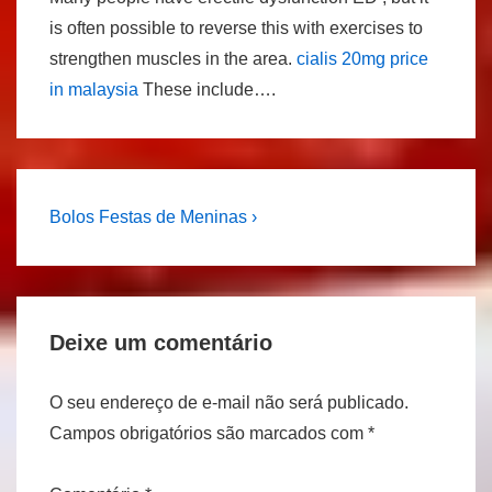
is often possible to reverse this with exercises to
strengthen muscles in the area.
cialis 20mg price
in malaysia
These include….
Navegação
Next
Bolos Festas de Meninas ›
Post
de
is
Post
Deixe um comentário
O seu endereço de e-mail não será publicado.
Campos obrigatórios são marcados com
*