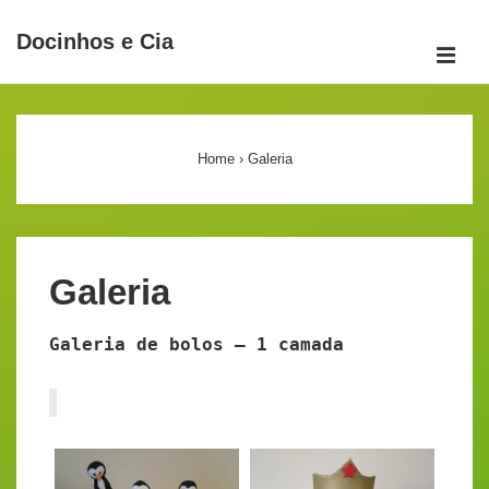
↓
Docinhos e Cia
Ir
ME
para
Main
o
Navigation
Conteúdo
Home
›
Galeria
Principal
Galeria
Galeria de bolos – 1 camada